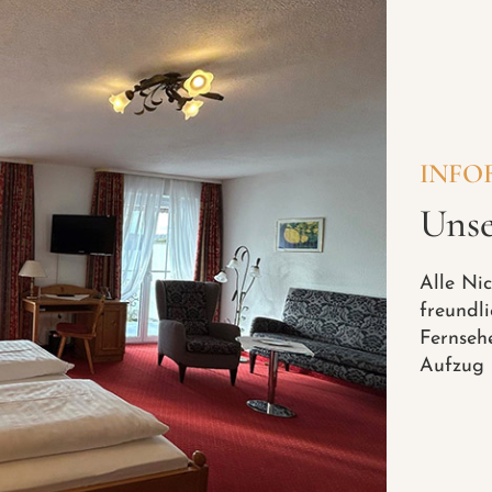
INFO
Uns
Alle Ni
freundli
Fernseh
Aufzug 